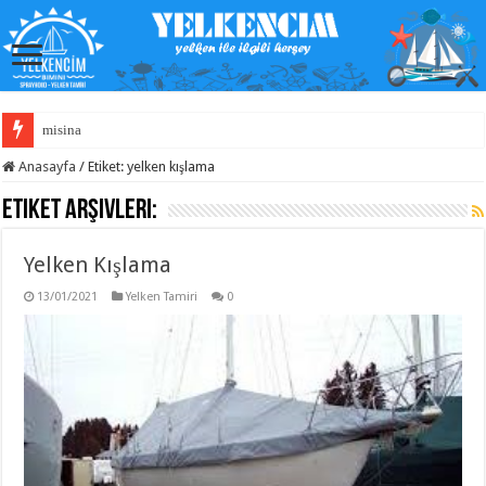
misina
Anasayfa
/
Etiket:
yelken kışlama
Etiket Arşivleri:
Yelken Kışlama
13/01/2021
Yelken Tamiri
0