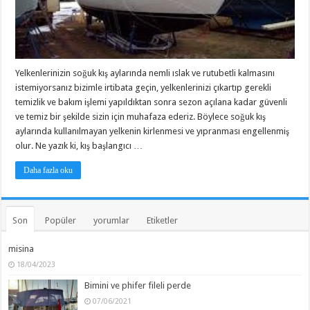
Yelkenlerinizin soğuk kış aylarında nemli ıslak ve rutubetli kalmasını
istemiyorsanız bizimle irtibata geçin, yelkenlerinizi çıkartıp gerekli
temizlik ve bakım işlemi yapıldıktan sonra sezon açılana kadar güvenli
ve temiz bir şekilde sizin için muhafaza ederiz. Böylece soğuk kış
aylarında kullanılmayan yelkenin kirlenmesi ve yıpranması engellenmiş
olur. Ne yazık ki, kış başlangıcı …
Daha fazla oku
Son
Popüler
yorumlar
Etiketler
misina
18/04/2023
Bimini ve phifer fileli perde
07/06/2021