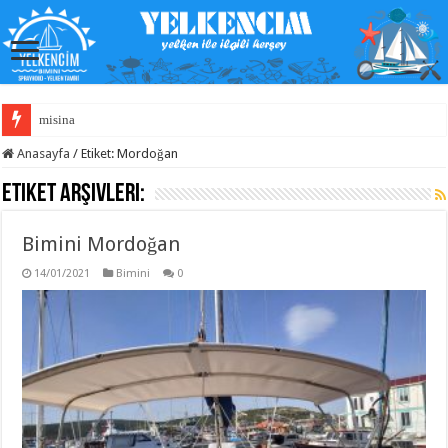
misina
Anasayfa
/
Etiket:
Mordoğan
Etiket Arşivleri:
Bimini Mordoğan
14/01/2021
Bimini
0