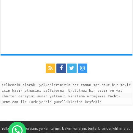
Yelkencim olarak, yelkenlerinizin her zaman sorunsuz bir seyir 
için hazır olmasını sağlıyoruz. Unutulmaz bir seyir ve yat 
charter deneyimi sunan yelkenli kiralama ortağımız 
Yacht-
Rent.com
 ile Türkiye'nin güzelliklerini keşfedin
Yelken imalatı, üretim, yelken tamiri, bakım-onarım, tente, branda, kılıf imalatı,