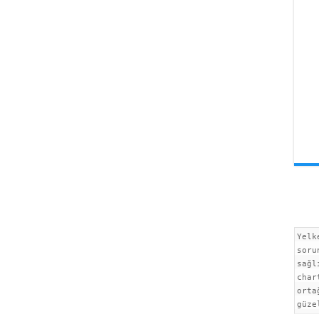
Yelk
soru
sağl
char
orta
güze