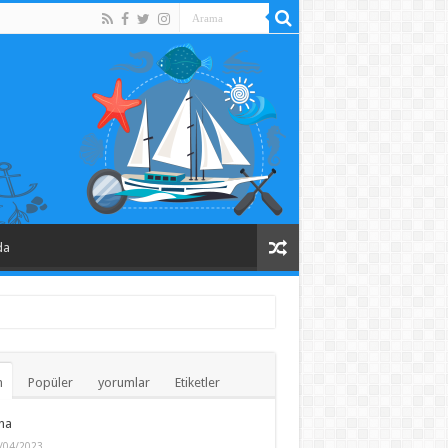
da
n
Popüler
yorumlar
Etiketler
na
/04/2023