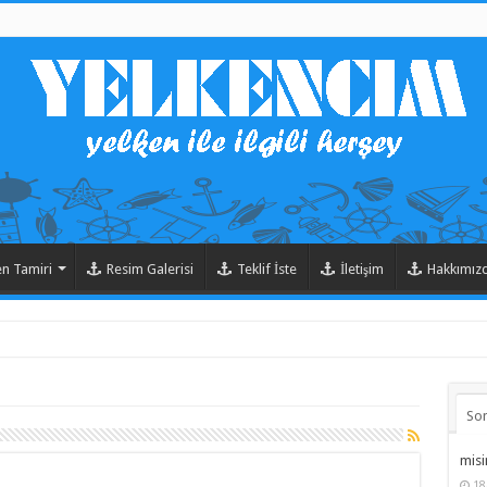
en Tamiri
Resim Galerisi
Teklif İste
İletişim
Hakkımız
So
misi
18