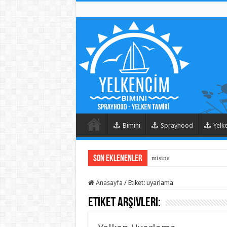
Bimini
Sprayhood
Yelk
Son Eklenenler
misina
Anasayfa
/
Etiket:
uyarlama
Etiket Arşivleri: