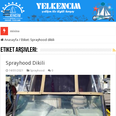
misina
Anasayfa
/
Etiket:
Sprayhood dikili
Etiket Arşivleri:
Sprayhood Dikili
14/01/2021
Sprayhood
0