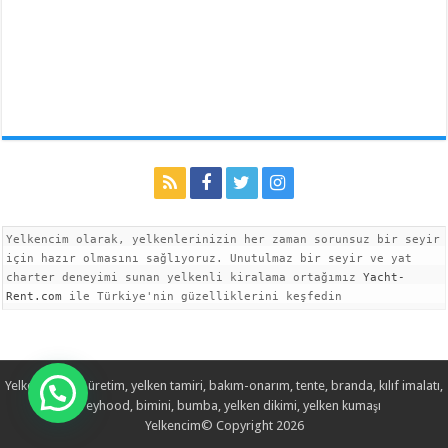
Yelkencim olarak, yelkenlerinizin her zaman sorunsuz bir seyir 
için hazır olmasını sağlıyoruz. Unutulmaz bir seyir ve yat 
charter deneyimi sunan yelkenli kiralama ortağımız 
Yacht-
Rent.com
 ile Türkiye'nin güzelliklerini keşfedin
Yelken imalatı, üretim, yelken tamiri, bakım-onarım, tente, branda, kılıf imalatı,
spreyhood, bimini, bumba, yelken dikimi, yelken kumaşı
Yelkencim© Copyright 2026