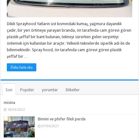
Dikili Sprayhood Yatların üst kısmındaki kumaş, yağmura dayanıklı
çadır, bir yeri örtmeye yarayan branda, ön tarafında cam görevi gören
plastik şeffaf bir bant bulunan, tekneyi sürerken gelen serpintiyi
önlemek için kullanılan bir araçtır. Yelkenli teknelerde siperlik adı ile de
bilinmektedir. Spray hood, ön tarafında cam görevi gören plastik
şeffaf bir …
Daha fazla oku
Son
Popüler
yorumlar
Etiketler
misina
18/04/2023
Bimini ve phifer fileli perde
07/06/2021