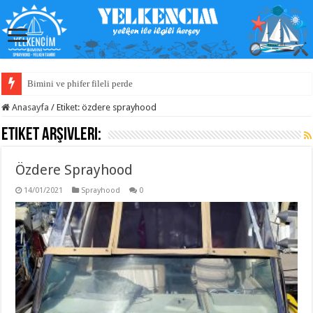
Bimini ve phifer fileli perde
Anasayfa
/
Etiket:
özdere sprayhood
Etiket Arşivleri:
Özdere Sprayhood
14/01/2021
Sprayhood
0