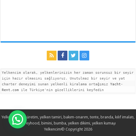
Yelkencim olarak, yelkenlerinizin her zaman sorunsuz bir seyir 
için hazır olmasını sağlıyoruz. Unutulmaz bir seyir ve yat 
charter deneyimi sunan yelkenli kiralama ortağımız 
Yacht-
Rent.com
 ile Türkiye'nin güzelliklerini keşfedin
Yelken imalatı, üretim, yelken tamiri, bakım-onarım, tente, branda, kılıf imalatı,
spreyhood, bimini, bumba, yelken dikimi, yelken kumaşı
Yelkencim© Copyright 2026