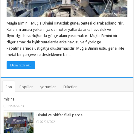
Muğla Bimini Muğla Bimini Havuzluk güneş tentesi olarak adlandırılır.
Kullanım amacı yelkenli ya da motor yatlarda arka havuzluk ve
flybridge havuzluğunda gölge alanı yaratmaktır. Muğla Bimini bir
diğer amacıda kışlık tentelerde arka havuzu ve flybridge
kapatmalarında üst çatıyı oluşturmasıdır. Muğla Bimini üstü, genellikle
metal bir çerçeve ile desteklenen bir …
Daha fazla oku
Son
Popüler
yorumlar
Etiketler
misina
18/04/2023
Bimini ve phifer fileli perde
07/06/2021