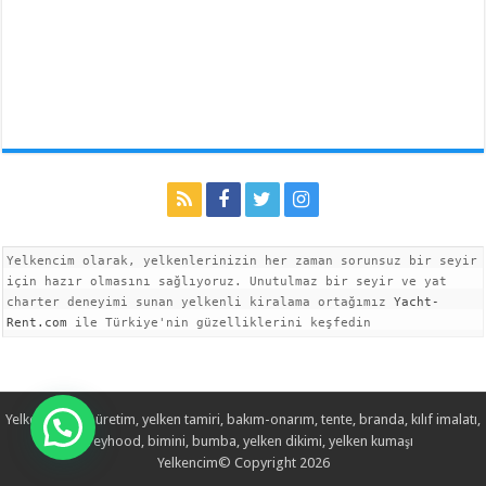
Yelkencim olarak, yelkenlerinizin her zaman sorunsuz bir seyir 
için hazır olmasını sağlıyoruz. Unutulmaz bir seyir ve yat 
charter deneyimi sunan yelkenli kiralama ortağımız 
Yacht-
Rent.com
 ile Türkiye'nin güzelliklerini keşfedin
Yelken imalatı, üretim, yelken tamiri, bakım-onarım, tente, branda, kılıf imalatı,
spreyhood, bimini, bumba, yelken dikimi, yelken kumaşı
Yelkencim© Copyright 2026