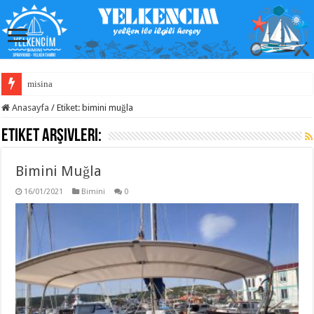
misina
Anasayfa
/
Etiket:
bimini muğla
Etiket Arşivleri:
Bimini Muğla
16/01/2021
Bimini
0