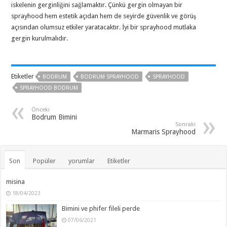
iskelenin gerginliğini sağlamaktır. Çünkü gergin olmayan bir
sprayhood hem estetik açıdan hem de seyirde güvenlik ve görüş
açısından olumsuz etkiler yaratacaktır. İyi bir sprayhood mutlaka
gergin kurulmalıdır.
Etiketler
BODRUM
BODRUM SPRAYHOOD
SPRAYHOOD
SPRAYHOOD BODRUM
Önceki
Bodrum Bimini
Sonraki
Marmaris Sprayhood
Son
Popüler
yorumlar
Etiketler
misina
18/04/2023
Bimini ve phifer fileli perde
07/06/2021