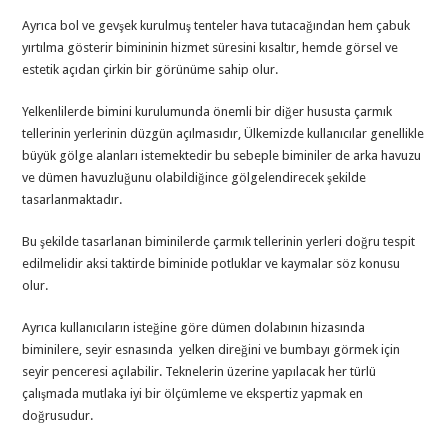
Ayrıca bol ve gevşek kurulmuş tenteler hava tutacağından hem çabuk
yırtılma gösterir bimininin hizmet süresini kısaltır, hemde görsel ve
estetik açıdan çirkin bir görünüme sahip olur.
Yelkenlilerde bimini kurulumunda önemli bir diğer hususta çarmık
tellerinin yerlerinin düzgün açılmasıdır, Ülkemizde kullanıcılar genellikle
büyük gölge alanları istemektedir bu sebeple biminiler de arka havuzu
ve dümen havuzluğunu olabildiğince gölgelendirecek şekilde
tasarlanmaktadır.
Bu şekilde tasarlanan biminilerde çarmık tellerinin yerleri doğru tespit
edilmelidir aksi taktirde biminide potluklar ve kaymalar söz konusu
olur.
Ayrıca kullanıcıların isteğine göre dümen dolabının hizasında
biminilere, seyir esnasında yelken direğini ve bumbayı görmek için
seyir penceresi açılabilir. Teknelerin üzerine yapılacak her türlü
çalışmada mutlaka iyi bir ölçümleme ve ekspertiz yapmak en
doğrusudur.