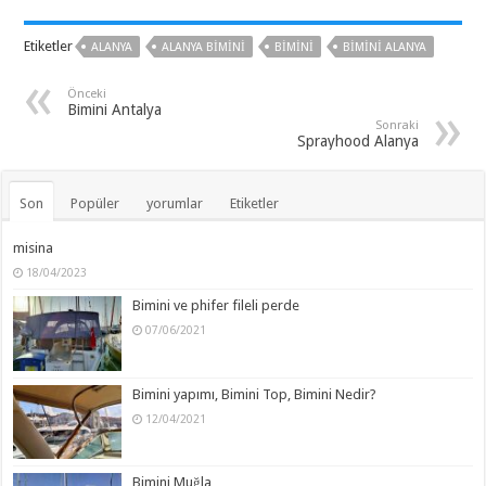
Etiketler
ALANYA
ALANYA BIMINI
BIMINI
BIMINI ALANYA
Önceki
Bimini Antalya
Sonraki
Sprayhood Alanya
Son
Popüler
yorumlar
Etiketler
misina
18/04/2023
Bimini ve phifer fileli perde
07/06/2021
Bimini yapımı, Bimini Top, Bimini Nedir?
12/04/2021
Bimini Muğla